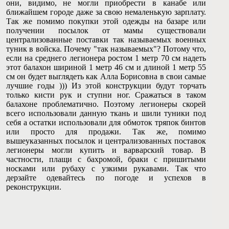
они, видимо, не могли приобрести в канабе или
ближайшем городе даже за свою немаленькую зарплату.
Так же помимо покупки этой одежды на базаре или
получении посылок от мамы существовали
централизованные поставки так называемых военных
туник в войска. Почему "так называемых"? Потому что,
если на среднего легионера ростом 1 метр 70 см надеть
этот балахон шириной 1 метр 46 см и длиной 1 метр 55
см он будет выглядеть как Алла Борисовна в свои самые
лучшие годы ))) Из этой конструкции будут торчать
только кисти рук и ступни ног. Сражаться в таком
балахоне проблематично. Поэтому легионеры скорей
всего использовали данную ткань и шили туники под
себя а остатки использовали для обмоток тряпок бинтов
или просто для продажи. Так же, помимо
вышеуказанных посылок и централизованных поставок
легионеры могли купить и варварский товар. В
частности, плащи с бахромой, браки с пришитыми
носками или рубаху с узкими рукавами. Так что
дерзайте одевайтесь по погоде и успехов в
реконструкции.