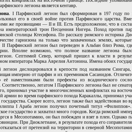
ногих конфликтах на восточной границе. Последние упоминания
арфянского легиона является кентавр.
иона
. I Парфянский легион был сформирован в 197 году по 
льзовал его в своей войне против Парфянского царства. Вм
ими же прозвищами — II и III. Есть предположение, что в соста
 на императорский трон Песценния Нигера. Поход против па
янской столицы Ктесифона. По рассказу римского историка Ди
ачестве гарнизона на только что захваченных землях, котор
 II Парфянский легион был переведен в Альбан близ Рима, где
ерии. Вполне возможно, что полное название легиона бы
егион. Септимий Север, который пришел к власти в результ
ом императора Марка Аврелия Антонина. Имена обоих государ
 легион дислоцировался в крепости под названием Сингара, 
щищая империю от парфян и их преемников Сасанидов. Отличи
о её наместниками были префекты из всаднического сослов
. Соответственно, легатом I Парфянского легиона был не сенато
его, принимал участие в многочисленных конфликтах на восточно
ой армии во время парфянского похода Каракаллы, принимал уча
государства. Скорее всего, легион также был задействован во в
илиппа I Араба легион получил почетный титул «Филиппов».
ское государство и захватил много городов. Когда римский имп
оргся в Месопотамию, он был побежден и взят в плен. Однако п
овинции. При Диоклетиане, в результате похода его соправител
отказаться от претензий на территории в северной Месопотамии