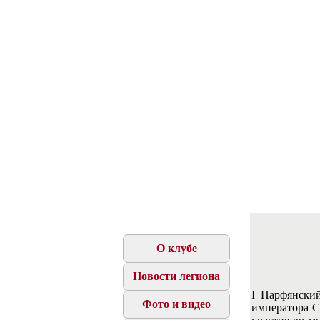
О клубе
Новости легиона
I Парфянский
Фото и видео
императора С