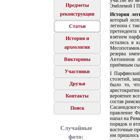
участие во м
Предметы
Эмблемой I П
реконструкции
История лег
который испо
легиона с так
Статьи
претендента
взятием парф
История и
остались в к
археология
Месопотамия.
резерва имп
Викторины
Антонинов л
приёмным сын
Участники
I Парфянский
столетий, за
Друзья
было то, чт
аристократии
Контакты
вероятнее вс
состав римск
Сасанидского 
Поиск
правление Ф
напал на Рим
порядок и вт
Случайные
восточные пр
им пришлось 
фото: