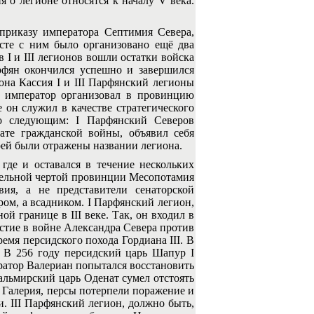
 о легионе относятся к началу V века.
приказу императора Септимия Севера,
есте с ним было организовано ещё два
в I и III легионов вошли остатки войска
рфян окончился успешно и завершился
она Кассия I и III Парфянский легионы
ые император организовал в провинцию
 он служил в качестве стратегического
ло следующим: I Парфянский Северов
ате гражданской войны, объявил себя
ей были отражены названии легиона.
где и оставался в течение нескольких
тельной чертой провинции Месопотамия
ия, а не представители сенаторской
ром, а всадником. I Парфянский легион,
й границе в III веке. Так, он входил в
стие в войне Александра Севера против
ремя персидского похода Гордиана III. В
 В 256 году персидский царь Шапур I
ератор Валериан попытался восстановить
альмирский царь Оденат сумел отстоять
я Галерия, персы потерпели поражение и
. III Парфянский легион, должно быть,