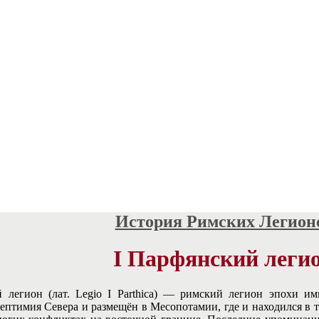
История Римских Легион
I Парфянский леги
 легион (лат. Legio I Parthica) — римский легион эпохи и
ептимия Севера и размещён в Месопотамии, где и находился в