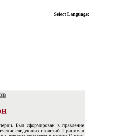
Select Language:
ов
он
мперии. Был сформирован в правление
 течение следующих столетий. Принимал