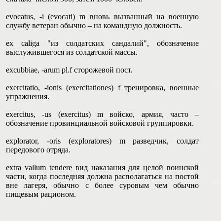
evocatus, -i (evocati) m вновь вызванный на военную
службу ветеран обычно – на командную должность.
ex caliga "из солдатских сандалий", обозначение
выслужившегося из солдатской массы.
excubbiae, -arum pl.f сторожевой пост.
exercitatio, -ionis (exercitationes) f тренировка, военные
упражнения.
exercitus, -us (exercitus) m войско, армия, часто –
обозначение провинциальной войсковой группировки.
explorator, -oris (exploratores) m разведчик, солдат
передового отряда.
extra vallum tendere вид наказания для целой воинской
части, когда последняя должна располагаться на постой
вне лагеря, обычно с более суровым чем обычно
пищевым рационом.