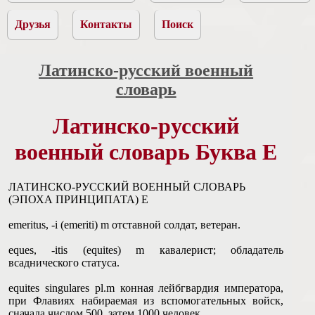
Друзья
Контакты
Поиск
Латинско-русский военный
словарь
Латинско-русский
военный словарь Буква E
ЛАТИНСКО-РУССКИЙ ВОЕННЫЙ СЛОВАРЬ
(ЭПОХА ПРИНЦИПАТА) E
emeritus, -i (emeriti) m отставной солдат, ветеран.
eques, -itis (equites) m кавалерист; обладатель
всаднического статуса.
equites singulares pl.m конная лейбгвардия императора,
при Флавиях набираемая из вспомогательных войск,
сначала числом 500, затем 1000 человек.