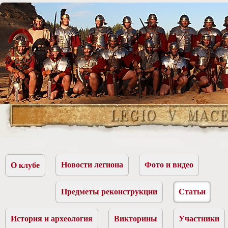
Новости легиона
Фото и видео
О клубе
Предметы реконструкции
Статьи
История и археология
Викторины
Участники