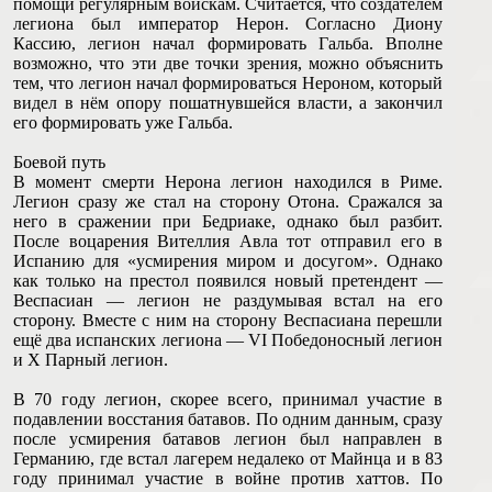
помощи регулярным войскам. Считается, что создателем
легиона был император Нерон. Согласно Диону
Кассию, легион начал формировать Гальба. Вполне
возможно, что эти две точки зрения, можно объяснить
тем, что легион начал формироваться Нероном, который
видел в нём опору пошатнувшейся власти, а закончил
его формировать уже Гальба.
Боевой путь
В момент смерти Нерона легион находился в Риме.
Легион сразу же стал на сторону Отона. Сражался за
него в сражении при Бедриаке, однако был разбит.
После воцарения Вителлия Авла тот отправил его в
Испанию для «усмирения миром и досугом». Однако
как только на престол появился новый претендент —
Веспасиан — легион не раздумывая встал на его
сторону. Вместе с ним на сторону Веспасиана перешли
ещё два испанских легиона — VI Победоносный легион
и X Парный легион.
В 70 году легион, скорее всего, принимал участие в
подавлении восстания батавов. По одним данным, сразу
после усмирения батавов легион был направлен в
Германию, где встал лагерем недалеко от Майнца и в 83
году принимал участие в войне против хаттов. По