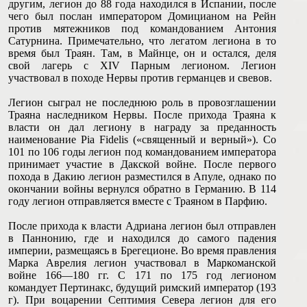
другим, легион до 88 года находился в Испании, после
чего был послан императором Домицианом на Рейн
против мятежников под командованием Антония
Сатурнина. Примечательно, что легатом легиона в то
время был Траян. Там, в Майнце, он и остался, деля
свой лагерь с XIV Парным легионом. Легион
участвовал в походе Нервы против германцев и свевов.
Легион сыграл не последнюю роль в провозглашении
Траяна наследником Нервы. После прихода Траяна к
власти он дал легиону в награду за преданность
наименование Pia Fidelis («священный и верный»). Со
101 по 106 годы легион под командованием императора
принимает участие в Дакской войне. После первого
похода в Дакию легион разместился в Апуле, однако по
окончании войны вернулся обратно в Германию. В 114
году легион отправляется вместе с Траяном в Парфию.
После прихода к власти Адриана легион был отправлен
в Паннонию, где и находился до самого падения
империи, размещаясь в Брегеционе. Во время правления
Марка Аврелия легион участвовал в Маркоманской
войне 166—180 гг. С 171 по 175 год легионом
командует Пертинакс, будущий римский император (193
г). При воцарении Септимия Севера легион для его