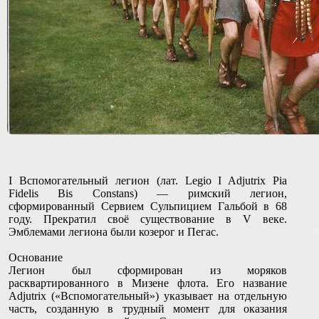
I Вспомогательный легион (лат. Legio I Adjutrix Pia
Fidelis Bis Constans) — римский легион,
сформированный Сервием Сульпицием Гальбой в 68
году. Прекратил своё существование в V веке.
Эмблемами легиона были козерог и Пегас.
Основание
Легион был сформирован из моряков
расквартированного в Мизене флота. Его название
Adjutrix («Вспомогательный») указывает на отдельную
часть, созданную в трудный момент для оказания