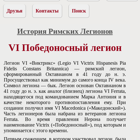
Друзья
Контакты
Поиск
История Римских Легионов
VI Победоносный легион
Легион VI «Виктрикс» (Legio VI Victrix Hispanesis Pia
Fidelis Constans Britannica) — римский легион,
сформированный Октавианом в 41 году до н. э.
Просуществовал как минимум до самого конца IV века.
Символ легиона — бык. Легион основан Октавианом в
41 году до н. э. как аналог (близнец) легиона VI Ferrata,
находящегося под командованием Марка Антония и в
качестве некоторого противопоставления ему. При
создании получил имя VI Macedonica («Македонский»).
Часть легионеров была набрана из ветеранов легиона
Ferrata. Во время правления Нерона получает
наименование Victrix («Победоносный»), под которым и
упоминается с этого времени.
Первым сражением, в котором участвовал легион, была