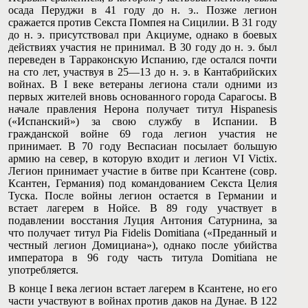
осада Перуджи в 41 году до н. э.. Позже легион
сражается против Секста Помпея на Сицилии. В 31 году
до н. э. присутствовал при Акциуме, однако в боевых
действиях участия не принимал. В 30 году до н. э. был
переведен в Тарраконскую Испанию, где остался почти
на сто лет, участвуя в 25—13 до н. э. в Кантабрийских
войнах. В I веке ветераны легиона стали одними из
первых жителей вновь основанного города Сарагосы. В
начале правления Нерона получает титул Hispanesis
(«Испанский») за свою службу в Испании. В
гражданской войне 69 года легион участия не
принимает. В 70 году Веспасиан посылает большую
армию на север, в которую входит и легион VI Victix.
Легион принимает участие в битве при Ксантене (совр.
Ксантен, Германия) под командованием Секста Целия
Туска. После войны легион остается в Германии и
встает лагерем в Нойсе. В 89 году участвует в
подавлении восстания Луция Антония Сатурнина, за
что получает титул Pia Fidelis Domitiana («Преданный и
честный легион Домициана»), однако после убийства
императора в 96 году часть титула Domitiana не
употребляется.
В конце I века легион встает лагерем в Ксантене, но его
части участвуют в войнах против даков на Дунае. В 122