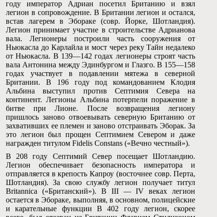
году император Адриан посетил Британию и взял
легион в сопровождение. В Британии легион и остался,
встав лагерем в Эбораке (совр. Йорке, Шотландия).
Легион принимает участие в строительстве Адрианова
вала. Легионеры построили часть сооружения от
Ньюкасла до Карлайла и мост через реку Тайн недалеко
от Ньюкасла. В 139—142 годах легионеры строят часть
вала Антонина между Эдинбургом и Глазго. В 155—158
годах участвует в подавлении мятежа в северной
Британии. В 196 году под командованием Клодия
Альбина выступил против Септимия Севера на
континент. Легионы Альбина потерпели поражение в
битве при Лионе. После возвращения легиону
пришлось заново отвоевывать северную Британию от
захвативших ее племен и заново отстраивать Эборак. За
это легион был прощен Септимием Севером и даже
награжден титулом Fidelis Constans («Вечно честный»).
В 208 году Септимий Север посещает Шотландию.
Легион обеспечивает безопасность императора и
отправляется в крепость Капроу (восточнее совр. Перта,
Шотландия). За свою службу легион получает титул
Britannica («Британский»). В III — IV веках легион
остается в Эбораке, выполняя, в основном, полицейские
и карательные функции В 402 году легион, скорее