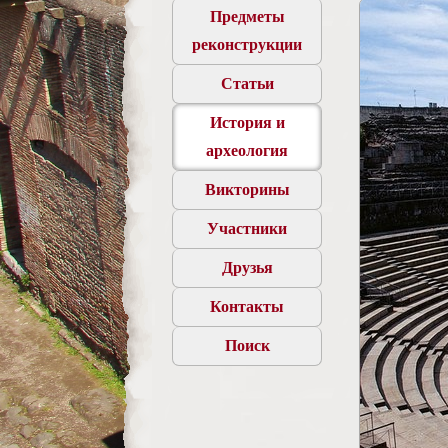
Предметы
реконструкции
Статьи
История и
археология
Викторины
Участники
Друзья
Контакты
Поиск