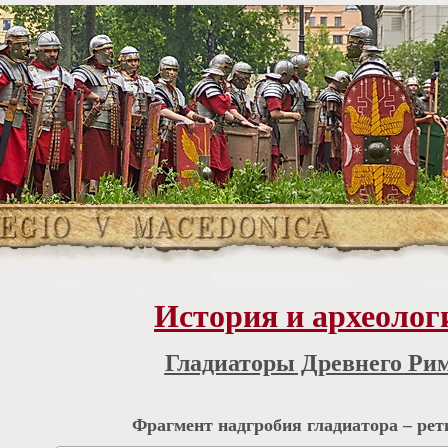
История и археолог
Гладиаторы Древнего Ри
Фрагмент надгробия гладиатора – рет