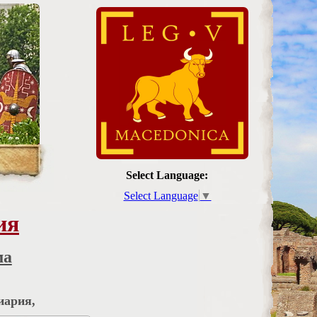
Select Language:
Select Language
▼
ия
ма
иария,