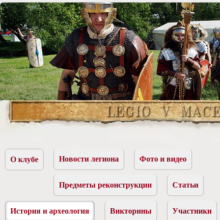
Новости легиона
Фото и видео
О клубе
Предметы реконструкции
Статьи
История и археология
Викторины
Участники