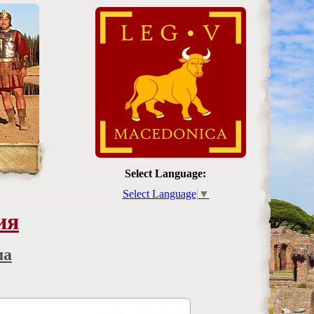
Select Language:
Select Language
▼
ия
ма