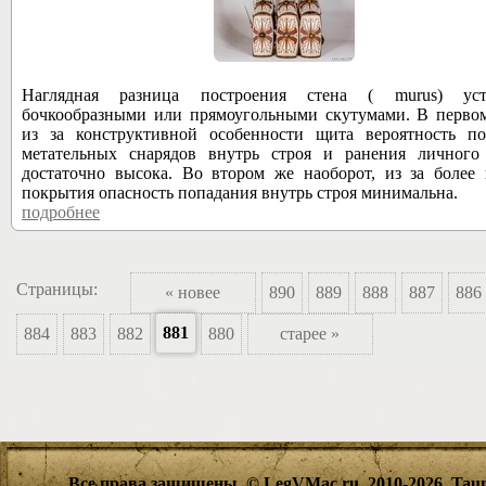
Наглядная разница построения стена ( murus) уст
бочкообразными или прямоугольными скутумами. В первом
из за конструктивной особенности щита вероятность по
метательных снарядов внутрь строя и ранения личного 
достаточно высока. Во втором же наоборот, из за более
покрытия опасность попадания внутрь строя минимальна.
подробнее
28749
Страницы:
« новее
890
889
888
887
886
881
884
883
882
880
старее »
Все права защищены. © LegVMac.ru, 2010-2026.
Tau