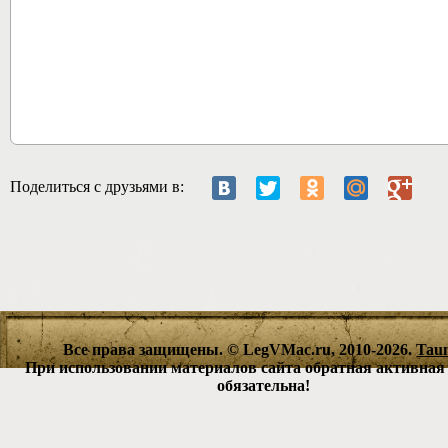
2933
Поделиться с друзьями в:
Все права защищены. © LegVMac.ru, 2010-2026.
Tau
При использовании материалов сайта обратная активная
обязательна!