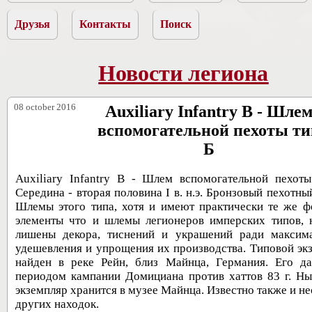
Друзья
Контакты
Поиск
Новости легиона
08 october 2016
Auxiliary Infantry B - Шле
вспомогательной пехоты т
Б
Auxiliary Infantry B - Шлем вспомогательной пехот
Середина - вторая половина I в. н.э. Бронзовый пехотны
Шлемы этого типа, хотя и имеют практически те же 
элементы что и шлемы легионеров имперских типов, 
лишены декора, тиснений и украшений ради максим
удешевления и упрощения их производства. Типовой эк
найден в реке Рейн, близ Майнца, Германия. Его д
периодом кампании Домициана против хаттов 83 г. Ны
экземпляр хранится в музее Майнца. Известно также и не
других находок.