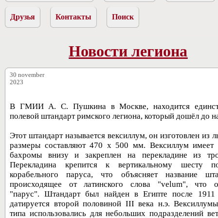
Друзья
Контакты
Поиск
Новости легиона
30 november
2023
В ГМИИ А. С. Пушкина в Москве, находится единс
полевой штандарт римского легиона, который дошёл до н
Этот штандарт называется вексиллум, он изготовлен из л
размеры составляют 470 х 500 мм. Вексиллум имеет 
бахромы внизу и закреплен на перекладине из тро
Перекладина крепится к вертикальному шесту п
корабельного паруса, что объясняет название шта
происходящее от латинского слова "velum", что о
"парус". Штандарт был найден в Египте после 1911
датируется второй половиной III века н.э. Вексиллумы
типа использовались для небольших подразделений вет