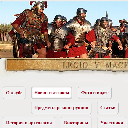
Новости легиона
Фото и видео
О клубе
Предметы реконструкции
Статьи
История и археология
Викторины
Участники