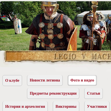
Новости легиона
Фото и видео
О клубе
Предметы реконструкции
Статьи
История и археология
Викторины
Участники