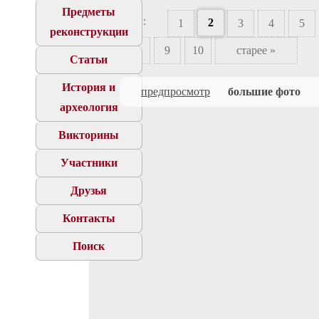
Предметы
Страницы:
2
1
3
4
5
реконструкции
7
8
9
10
старее »
Статьи
История и
предпросмотр
большие фото
археология
Викторины
Участники
Друзья
Контакты
Поиск