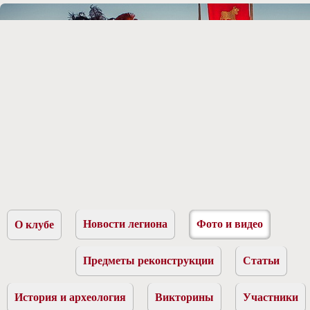
Новости легиона
Фото и видео
О клубе
Предметы реконструкции
Статьи
История и археология
Викторины
Участники