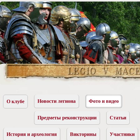
Новости легиона
Фото и видео
О клубе
Предметы реконструкции
Статьи
История и археология
Викторины
Участники