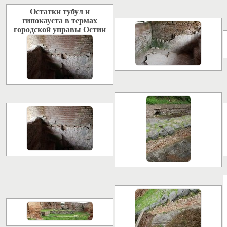
Остатки тубул и
гипокауста в термах
городской управы Остии