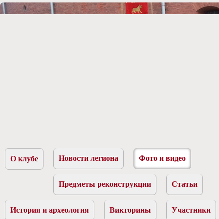
Новости легиона
Фото и видео
О клубе
Предметы реконструкции
Статьи
История и археология
Викторины
Участники