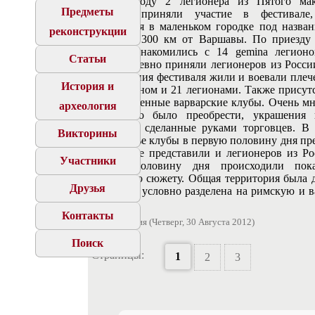
В этом году 2 легионера из Пятого мак
Предметы
легиона, приняли участие в фестивале
проводился в маленьком городке под назва
реконструкции
Слупия в 300 км от Варшавы. По приезду
Миша познакомились с 14 gemina легионо
Статьи
очень душевно приняли легионеров из Росси
до окончания фестиваля жили и воевали плеч
История и
с 14 легионом и 21 легионами. Также присут
многочисленные варварские клубы. Очень мн
археология
где можно было преобрести, украшения
мелочевку сделанные руками торговцев. В 
Викторины
воскресенье клубы в первую половину дня пр
себя, также представили и легионеров из Ро
Участники
вторую половину дня происходили пока
баталии по сюжету. Общая территория была 
Друзья
большая и условно разделена на римскую и 
части.
Контакты
41 фотография (Четверг, 30 Августа 2012)
Поиск
Страницы:
1
2
3