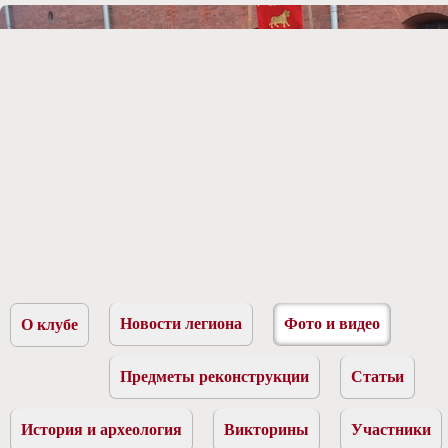
Новости легиона
Фото и видео
О клубе
Предметы реконструкции
Статьи
История и археология
Викторины
Участники