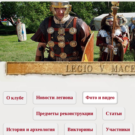
Новости легиона
Фото и видео
О клубе
Предметы реконструкции
Статьи
История и археология
Викторины
Участники