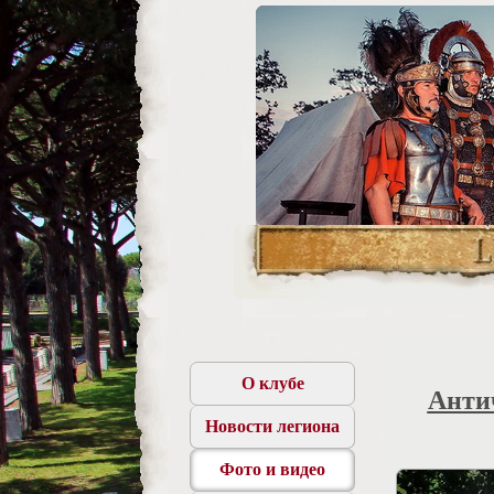
О клубе
Анти
Новости легиона
Фото и видео