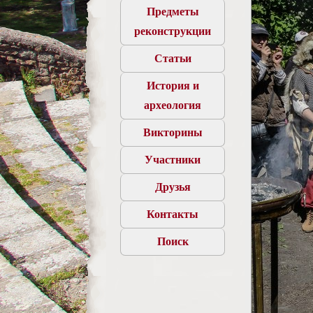
Предметы
реконструкции
Статьи
История и
археология
Викторины
Участники
Друзья
Контакты
Поиск