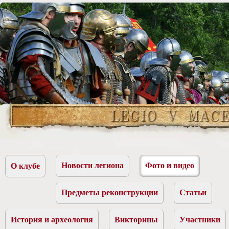
Новости легиона
Фото и видео
О клубе
Предметы реконструкции
Статьи
История и археология
Викторины
Участники