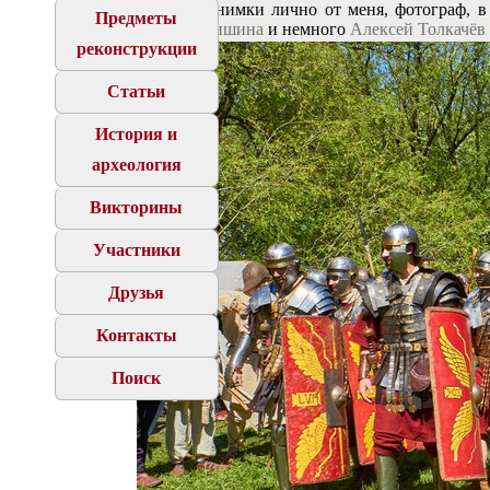
А вот и снимки лично от меня, фотограф, в
Предметы
Мария Паншина
и немного
Алексей Толкачёв
реконструкции
Статьи
История и
археология
Викторины
Участники
Друзья
Контакты
Поиск