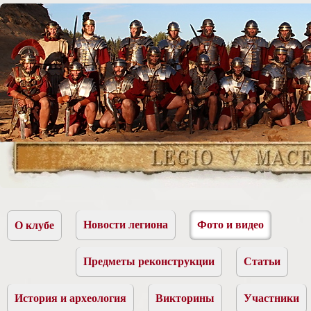
Новости легиона
Фото и видео
О клубе
Предметы реконструкции
Статьи
История и археология
Викторины
Участники