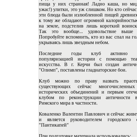
пища у них странная! Ладно каша, но мид
ужас!) улитки, это уж слишком. Но кто сейчас 
эти блюда были излюбленной пищей древних 
к тому же обладают огромной калорийностью
на земле, подстелив лишь короткий воинс
Так это вообще... удовольствие выше 
Попробуйте вспомнить, кто из вас спал на го
укрываясь лишь звездным небом.
Последние годы клуб активно за
популяризацией истории с помощью теа
искусства. В г. Керчи был создан антич
"Олимп", поставлены гладиаторские бои.
Клуб можно по праву назвать праот
существующих сейчас многочисленных
исторических объединений и первым отеч
клубом по реконструкции античности 
Римского мира в частности.
Коваленко Валентин Павлович и сейчас живе
и является руководителем городского 
"Пантикапей"
При подготовке материала использовались: