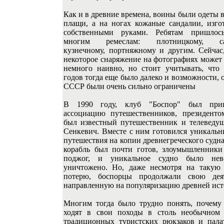
Как и в древние времена, воины были одеты 
плащи, а на ногах кожаные сандалии, изго
собственными руками. Ребятам пришлос
многим ремеслам: плотницкому, са
кузнечному, портняжному и другим. Сейчас,
некоторое снаряжение на фотографиях может
немного наивно, но стоит учитывать, что 
годов тогда еще было далеко и возможности, 
СССР были очень сильно ограничены
В 1990 году, клуб "Боспор" был при
ассоциацию путешественников, президенто
был известный путешественник и телевед
Сенкевич. Вместе с ним готовился уникальн
путешествия на копии древнегреческого судна
корабль был почти готов, злоумышленники
поджог, и уникальное судно было нево
уничтожено. Но, даже несмотря на такую
потерю, боспорцы продолжали свою деят
направленную на популяризацию древней ист
Многим тогда было трудно понять, почему
ходят в свои походы в столь необычном 
традиционных туристских рюкзаков и пала