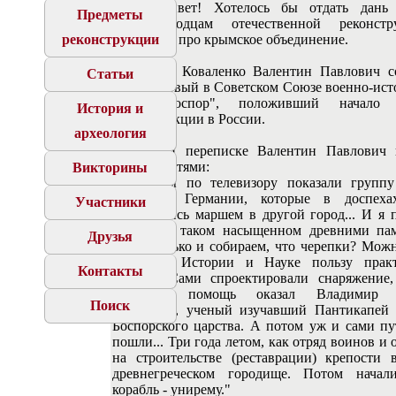
Всем привет! Хотелось бы отдать дань
Предметы
первопроходцам отечественной реконст
реконструкции
рассказать про крымское объединение.
В 1986 г. Коваленко Валентин Павлович со
Статьи
Керчи первый в Советском Союзе военно-ист
клуб "Боспор", положивший начало 
История и
реконструкции в России.
археология
В личной переписке Валентин Павлович 
подробностями:
Викторины
"Однажды по телевизору показали групп
людей в Германии, которые в доспеха
Участники
отправились маршем в другой город... И я 
что мы в таком насыщенном древними па
Друзья
краю, только и собираем, что черепки? Мож
принести Истории и Науке пользу прак
Контакты
делами! Сами спроектировали снаряжение, 
большую помощь оказал Владимир П
Поиск
Толстиков, ученый изучавший Пантикапей 
Боспорского царства. А потом уж и сами пу
пошли... Три года летом, как отряд воинов и 
на строительстве (реставрации) крепости 
древнегреческом городище. Потом начал
корабль - унирему."