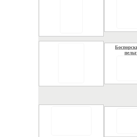
Боспорск
пельт