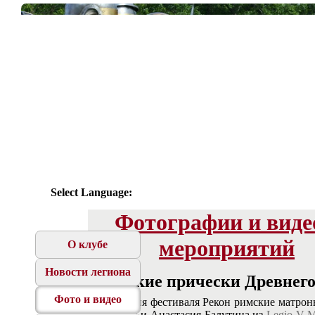
Select Language:
Фотографии и виде
мероприятий
О клубе
Новости легиона
Женские прически Древнег
Фото и видео
Все два дня фестиваля Рекон римские матро
Голицына и Анастасия Балутина из
Legio V M