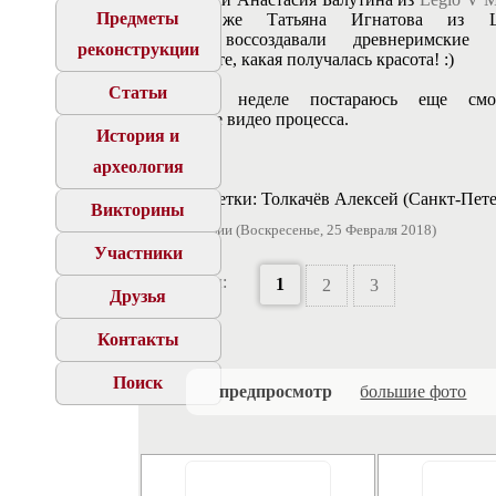
Предметы
а так же Татьяна Игнатова из L
Hispana воссоздавали древнеримские п
реконструкции
Посмотрите, какая получалась красота! :)
Статьи
На этой неделе постараюсь еще смон
небольшое видео процесса.
История и
археология
Автор заметки: Толкачёв Алексей (Санкт-Пете
Викторины
34 фотографии (Воскресенье, 25 Февраля 2018)
Участники
Страницы:
1
2
3
Друзья
Контакты
Поиск
предпросмотр
большие фото