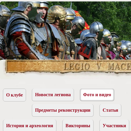
Новости легиона
Фото и видео
О клубе
Предметы реконструкции
Статьи
История и археология
Викторины
Участники