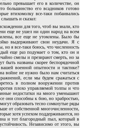
тельно превышает его в количестве, он
что большинство его всадников готово
орые втихомолку все-таки побаивались
 слышать и сказал:
схождении для того, чтоб вы знали, кто
мени еще не ушел ни один народ на всем
ссилены, все еще не утомлены. Было бы
тойко выдерживают свои неудачи. Я с
ы, но я все-таки боюсь, что численность
дый еще раз подумает о том, кто он и
ычайно смелы и презирают смерть, но за
ут быть названы скорее беспорядочной
о вашей военной опытности и тактике?
на войне не нужно было нам считаться
пражнений, если мы будем сражаться с
оретесь в полном вооружении против
против плохо управляемой толпы и что
ванные недостатки на много уменьшают
все они способны к бою, но храбростью,
 могут образовать тесно сомкнутые ряды
ольше от собственной многочисленности,
оторые хотя успехом поддерживаются, но
лина и тот благородный пыл, который в
устойчивость. Независимо от этого, вы