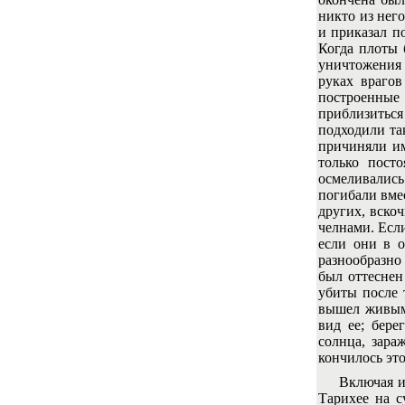
никто из нег
и приказал п
Когда плоты 
уничтожения в
руках врагов
построенные
приблизиться
подходили та
причиняли им
только пост
осмеливались
погибали вме
других, вско
челнами. Есл
если они в о
разнообразно
был оттеснен
убиты после 
вышел живым.
вид ее; бере
солнца, зара
кончилось эт
Включая и чи
Тарихее на с