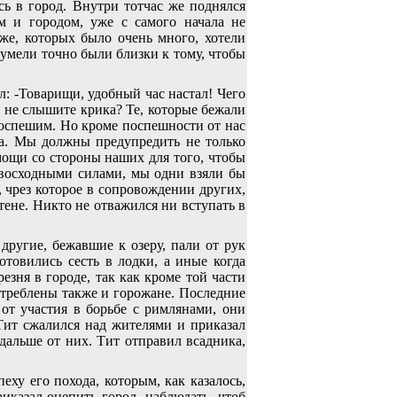
ь в город. Внутри тотчас же поднялся
 и городом, уже с самого начала не
 же, которых было очень много, хотели
шумели точно были близки к тому, чтобы
: -Товарищи, удобный час настал! Чего
е не слышите крика? Те, которые бежали
поспешим. Но кроме поспешности от нас
ска. Мы должны предупредить не только
мощи со стороны наших для того, чтобы
евосходными силами, мы одни взяли бы
, чрез которое в сопровождении других,
тене. Никто не отважился ни вступать в
угие, бежавшие к озеру, пали от рук
отовились сесть в лодки, а иные когда
езня в городе, так как кроме той части
стреблены также и горожане. Последние
 от участия в борьбе с римлянами, они
Тит сжалился над жителями и приказал
одальше от них. Тит отправил всадника,
еху его похода, которым, как казалось,
иказал оцепить город, наблюдать, чтоб