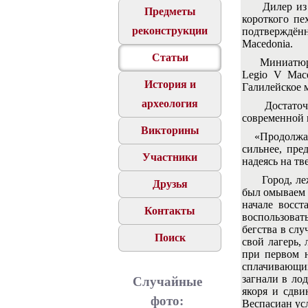
Дилер из
Предметы
короткого пе
реконструкции
подтверждённ
Macedonia.
Статьи
Миниатюрные
Legio V Mace
История и
Галилейское м
археология
Достаточно 
современной 
Викторины
«Продолжая д
сильнее, пре
Участники
надеясь на т
Город, лежав
Друзья
был омываем 
начале восст
Контакты
воспользовать
бегства в слу
Поиск
свой лагерь,
при первом н
сплачивающих
загнали в ло
Случайные
якоря и сдви
фото:
Веспасиан ус