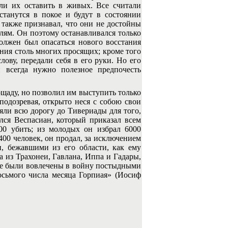
 ли их оставить в живых. Все считали
танутся в покое и будут в состоянии
 также признавал, что они не достойны
лям. Он поэтому останавливался только
должен был опасаться нового восстания
ния столь многих просящих; кроме того
лову, передали себя в его руки. Но его
и всегда нужно полезное предпочесть
аду, но позволил им выступить только
подозревая, открыто неся с собою свои
яли всю дорогу до Тивериады для того,
ился Веспасиан, который приказал всем
200 убить; из молодых он избрал 6000
400 человек, он продал, за исключением
, бежавшими из его области, как ему
а из Трахонеи, Гавлана, Иппа и Гадары,
рые были вовлечены в войну постыдными
сьмого числа месяца Горпиая» (Иосиф