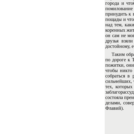
города и что
помилование 
принудить к 
пощады и что
над тем, как
коренных жит
он сам не мо
друзья взял
достойному, е
Таким образо
по дороге к 
пожитки, они
чтобы никто 
собраться в 
сильнейших, 
тех, которых
заблагорассу
состояла пре
делами, сове
Флавий).