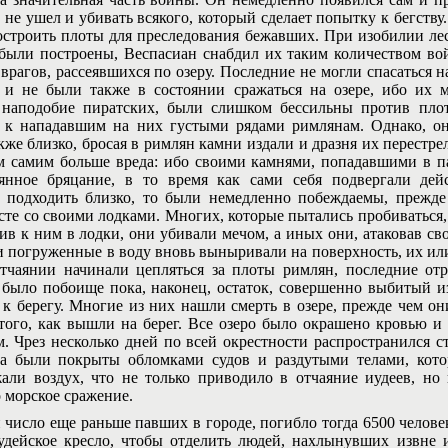
о не ушел и убивать всякого, который сделает попытку к бегств
остроить плоты для преследования бежавших. При изобилии ле
были построены, Веспасиан снабдил их таким количеством вой
рагов, рассеявшихся по озеру. Последние не могли спасаться на
 и не были также в состоянии сражаться на озере, ибо их м
 наподобие пиратских, были слишком бессильны против пло
 к нападавшим на них густыми рядами римлянам. Однако, он
кже близко, бросая в римлян камни издали и дразня их перестр
 самим больше вреда: ибо своими камнями, попадавшими в п
оянное бряцание, в то время как сами себя подвергали де
 подходить близко, то были немедленно побеждаемы, прежде
сте со своими лодками. Многих, которые пытались пробиваться
чив к ним в лодки, они убивали мечом, а иных они, атаковав св
и погруженные в воду вновь выныривали на поверхность, их или 
тчаянии начинали цепляться за плоты римлян, последние от
 было побоище пока, наконец, остаток, совершенно выбитый и
 к берегу. Многие из них нашли смерть в озере, прежде чем он
того, как вышли на берег. Все озеро было окрашено кровью и
 Чрез несколько дней по всей окрестности распространился с
га были покрыты обломками судов и раздутыми телами, кото
жали воздух, что не только приводило в отчаяние иудеев, н
о морское сражение.
сло еще раньше павших в городе, погибло тогда 6500 человек
удейское кресло, чтобы отделить людей, нахлынувших извне 