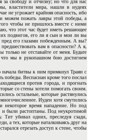
я за свободу и отчизну; но что для нас
мы, властители мира, нашли в иудеях
ае не угрожает крайняя опасность, ибо
ми можем пожать лавры этой победы, а
того чтобы не пришлось вместе с ними
гаю, что этот час будет иметь решающее
них подвигов, его ли я сын и мои ли вы
ь пред его глазами побежденным. А вы?
т предшествовать вам в опасности? А я,
ы только не отставайте от меня. Будьте
е, что мы в рукопашном бою достигнем
 начала битвы к ним примкнул Траян с
сть победы. Веспасиан кроме того послал
аходящиеся против города, и прогнать
оторые со стены хотели помогать своим.
сились остальные, которые растянулись
о многочисленнее. Иудеи хотя смутились
и некоторое время нападение. Но под
и и были растоптаны. Под неукротимой
. Тит убивал одних, преследуя сзади,
ди, а тех, которые наталкиваясь друг на
старался отрезать доступ к стене, чтобы