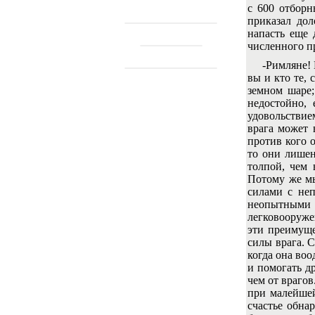
с 600 отборн
приказал дол
напасть еще 
численного пр
-Римляне! 
вы и кто те,
земном шаре;
недостойно,
удовольствием
врага может 
против кого о
то они лишен
толпой, чем 
Потому же мы
силами с неп
неопытными 
легковооруже
эти преимуще
силы врага. 
когда она во
и помогать д
чем от врагов
при малейшей
счастье обна