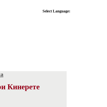
Select Language:
на
ри Кинерете