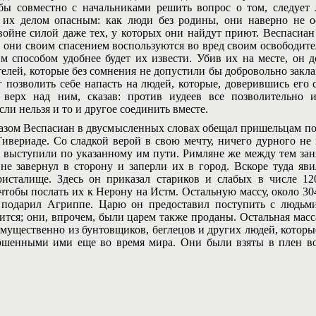
бы совместно с начальниками решить вопрос о том, следует
их делом опасным: как люди без родины, они наверно не ос
войне силой даже тех, у которых они найдут приют. Веспасиан
 они своим спасением воспользуются во вред своим освободите
им способом удобнее будет их извести. Убив их на месте, он 
елей, которые без сомнения не допустили бы добровольно закла
г позволить себе напасть на людей, которые, доверившись его с
и верх над ним, сказав: против иудеев все позволительно 
сли нельзя и то и другое соединить вместе.
м Веспасиан в двусмысленных словах обещал пришельцам пощ
Тивериаде. Со сладкой верой в свою мечту, ничего дурного не 
 выступили по указанному им пути. Римляне же между тем зан
не завернул в сторону и заперли их в город. Вскоре туда яв
ристалище. Здесь он приказал стариков и слабых в числе 1
чтобы послать их к Нерону на Истм. Остальную массу, около 30
 подарил Агриппе. Царю он предоставил поступить с людьми
дится; они, впрочем, были царем также проданы. Остальная масс
имущественно из бунтовщиков, беглецов и других людей, кото
ршенными ими еще во время мира. Они были взяты в плен во