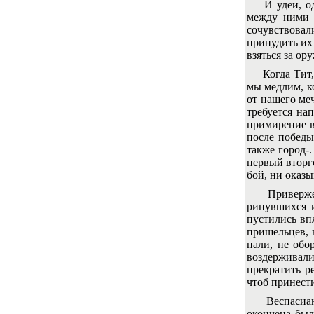
И удеи, одна
между ними 
сочувствовал
принудить их
взяться за ор
Когда Тит, с
мы медлим, к
от нашего ме
требуется на
примирение в
после победы
также город-.
первый вторгс
бой, ни оказы
Приверженцы
ринувшихся и
пустились вп
пришельцев, 
пали, не обо
воздерживали
прекратить р
чтоб принест
Веспасиан
окончена был