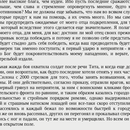
более высокие блага, чем иудеи. Ибо пусть последние сражаютс
выше, чем слава и стремление опровергнуть мнение, будто 
отивников? Мы не должны еще забывать, что нам во всяком случ
оторые придут к нам на помощь, а их очень много. Но мы са
ы предупредить ожидаемые от моего отца подкрепления, для 
, который вследствие этого сделается еще значительнее. Я пола
моего отца, для меня, для вас: достоин ли мой отец своих преж
привык всегда побеждать и потому я не позволю себе предстат
 будет стыдно дать себя победить, когда ваш предводитель буде
намерен так именно поступить; я первый ударю в неприятеля - в
о Бог будет покровительствовать моему нападению, и верьт
трельбой издали.
 жажда боя охватила солдат после речи Тита, и когда еще до
и, они возроптали, как будто последние хотели отнять у них ча
илона с 2000 стрелков для того, чтобы занять возвышения, н
ны. И они действительно, согласно приказу, отразили врагов, к
первый грянул на неприятеля, за ним с воинскими кликами бро
тельского фронта по равнине, и таким образом казались горазд
тельностью и стройным порядком римлян, однако выдерживал
й и страшным натиском лошадей они все-таки скоро отступил
ассеялись и каждый бежал по возможности быстрей к городу
же он вновь рассеивал, других он перегонял и прокалывал спере
ись с ног и падали, он тут же на месте и умерщвлял. Но всем он 
 в открытом поле.