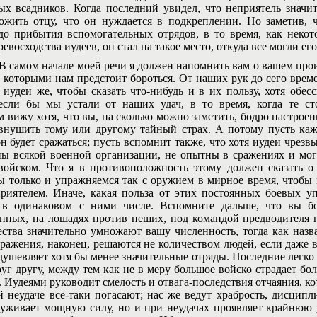
ых всадников. Когда последний увидел, что неприятель значи
ожить отцу, что он нуждается в подкреплении. Но заметив, 
до прибытия вспомогательных отрядов, в то время, как некот
евосходства иудеев, он стал на такое место, откуда все могли его
В самом начале моей речи я должен напомнить вам о вашем прои
 с которыми нам предстоит бороться. От наших рук до сего вре
 иудеи же, чтобы сказать что-нибудь и в их пользу, хотя обе
 если бы мы устали от наших удач, в то время, когда те с
 вижу хотя, что вы, на сколько можно заметить, бодро настроен
внушить тому или другому тайный страх. А потому пусть каж
н будет сражаться; пусть вспомнит также, что хотя иудеи чрезв
ы всякой военной организации, не опытны в сражениях и мог
войском. Что я в противоположность этому должен сказать 
 только и упражняемся так с оружием в мирное время, чтобы 
риятелем. Иначе, какая польза от этих постоянных боевых у
в одинаковом с ними числе. Вспомните дальше, что вы б
нных, на лошадях против пеших, под командой предводителя 
ства значительно умножают вашу численность, тогда как наз
Сражения, наконец, решаются не количеством людей, если даже 
одушевляет хотя бы менее значительные отряды. Последние легко
руг другу, между тем как не в меру большое войско страдает б
. Иудеями руководит смелость и отвага-последствия отчаяния, к
 неудаче все-таки погасают; нас же ведут храбрость, дисцип
руживает мощную силу, но и при неудачах проявляет крайнюю 