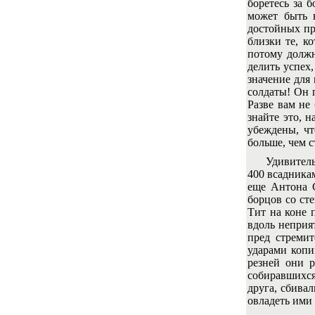
боретесь за 
может быть 
достойных пр
близки те, к
потому должн
делить успех
значение для 
солдаты! Он 
Разве вам не
знайте это, 
убеждены, чт
больше, чем с
Удивительная
400 всадникам
еще Антона С
борцов со сте
Тит на коне 
вдоль неприя
пред стреми
ударами копи
резней они р
собиравшихся 
друга, сбивал
овладеть ими