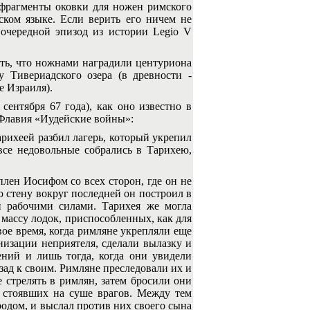
 фрагменты оковки для ножен римского
нском языке. Если верить его ничем не
 очередной эпизод из истории Legio V
ь, что ножнами наградили центуриона
 Тивериадского озера (в древности -
е Израиля).
нтября 67 года), как оно известно в
 Флавия «Иудейские войны»:
ихеей разбил лагерь, который укрепил
 все недовольные собрались в Тарихею,
ен Иосифом со всех сторон, где он не
ю стену вокруг последней он построил в
и рабочими силами. Тарихея же могла
е массу лодок, приспособленных, как для
вое время, когда римляне укрепляли еще
низации неприятеля, сделали вылазку и
ений и лишь тогда, когда они увидели
д к своим. Римляне преследовали их и
е стрелять в римлян, затем бросили они
в стоявших на суше врагов. Между тем
родом, и выслал против них своего сына