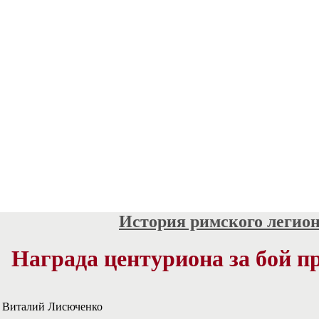
История римского легио
Награда центуриона за бой п
: Виталий Лисюченко