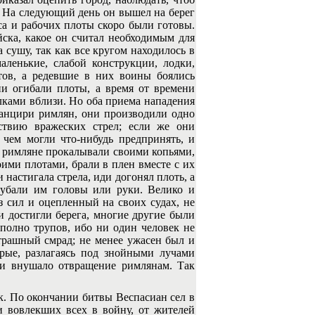
у. На следующий день он вышел на берег
са и рабочих плоты скоро были готовы.
ска, какое он считал необходимым для
 сушу, так как все кругом находилось в
аленькие, слабой конструкции, лодки,
тов, а редевшие в них воины боялись
и огибали плоты, а время от времени
елками вблизи. Но оба приема нападения
анцири римлян, они производили одно
йствию вражеских стрел; если же они
 чем могли что-нибудь предпринять, и
, римляне прокалывали своими копьями,
оими плотами, брали в плен вместе с их
настигала стрела, иди догонял плоть, а
рубали им головы или руки. Велико и
з сил и оцепленный на своих судах, не
и достигли берега, многие другие были
 полно трупов, ибо ни один человек не
трашный смрад; не менее ужасен был и
рые, разлагаясь под знойными лучами
о и внушало отвращение римлянам. Так
. По окончании битвы Веспасиан сел в
и вовлекших всех в войну, от жителей