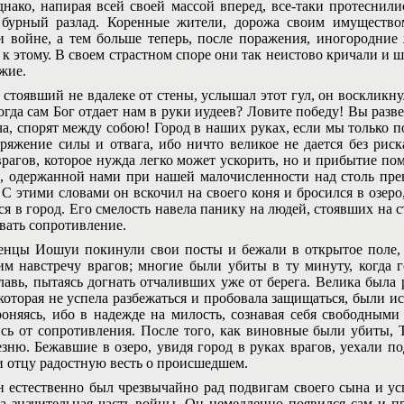
ко, напирая всей своей массой вперед, все-таки протеснилис
бурный разлад. Коренные жители, дорожа своим имуществом
и войне, а тем больше теперь, после поражения, иногородние
 к этому. В своем страстном споре они так неистово кричали и 
ужие.
тоявший не вдалеке от стены, услышал этот гул, он воскликнул
огда сам Бог отдает нам в руки иудеев? Ловите победу! Вы разв
ча, спорят между собою! Город в наших руках, если мы только 
пряжение силы и отвага, ибо ничто великое не дается без ри
рагов, которое нужда легко может ускорить, но и прибытие по
, одержанной нами при нашей малочисленности над столь пр
 С этими словами он вскочил на своего коня и бросился в озеро
я в город. Его смелость навела панику на людей, стоявших на с
вать сопротивление.
 Иошуи покинули свои посты и бежали в открытое поле, др
м навстречу врагов; многие были убиты в ту минуту, когда г
лавь, пытаясь догнать отчаливших уже от берега. Велика была р
которая не успела разбежаться и пробовала защищаться, были и
роняясь, ибо в надежде на милость, сознавая себя свободными
сь от сопротивления. После того, как виновные были убиты, 
езню. Бежавшие в озеро, увидя город в руках врагов, уехали п
и отцу радостную весть о происшедшем.
 естественно был чрезвычайно рад подвигам своего сына и усп
а значительная часть войны. Он немедленно появился сам и пр