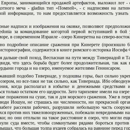
 Европы, занимающийся продажей артефактов, выложил лот -
хотного меча - gladius тип «Помпей», - с надписями на лати
ой информации, то нам предоставляется возможность узнать
 надписи и изображения на оковке, позволяют предположит
donia за командование когортой первой вступившей в бой у
оре, в современном Израиле - озеро Кинеретна на северо-восток
подробное описание сражения при Кинерете (произошло 6 се
историографии, содержится в книге римского историка Иосифа
альше свой поход, Веспасиан на пути между Тивериадой и Тар
двидя, что здесь борьба будет более продолжительная, так как
вердыни города и на озеро, именуемое жителями Геннисаром.
ший подобно Тивериаде, у подошвы горы, был сильно укрепл
озером, но все-таки не так сильно, как Тивериада. Ибо обводну
ания, когда располагал в избытке и денежными средствами 
ся только остатком его щедрости. Зато тарихеяне имели на озер
чае поражения на суше, так и для морского сражения. Уже в пер
 люди Иошуи, не страшась ни численности, ни прекрасной орга
абеге рассеяли рабочих, разрушили небольшую часть сооруж
ся против них тяжеловооруженных, побежали невредимыми наза
дки; но они отплыли на такое расстояние в озеро, что могли ещ
нули суда вместе, чтобы сомкнутыми рядами бороться проти
лышал, что большая толпа иудеев собралась на равнине перед го