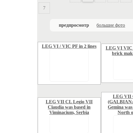
7
предпросмотр
большие фото
LEG VI / VIC PF in 2 lines
LEG VI VIC P
brick make
LEG VII
LEG VII CL Legio VII
(GALBIANA)
Claudia was based in
Gemina was 
Viminacium, Serbia
North o