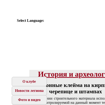
Select Language:
История и археоло
О клубе
Легионные клейма на кирп
черепице и штампах
Новости легиона
При создании строительного материала испо
Фото и видео
сырьё с контролируемой на данный момент т