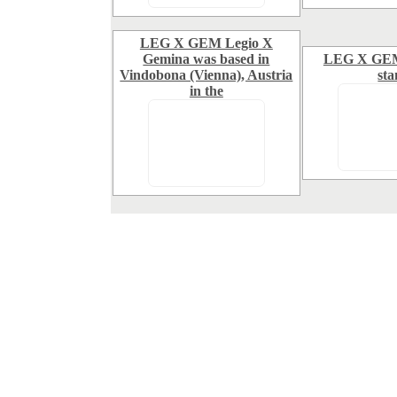
LEG X GEM Legio X
Gemina was based in
LEG X GEM 
Vindobona (Vienna), Austria
st
in the