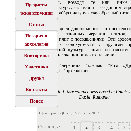
Легионеры, возводя те или иные 
Предметы
инфраструктуры, ставили на созданном стр
материале аббревиатуру - своеобразный отл
реконструкции
знак.
Статьи
До наших дней дошло много в относительн
состоянии легионных черепиц, плиток, 
История и
памятных плит с посвящениями. Эти археол
археология
находки, в совокупности с другими пр
материальной культуры, помогают идентиф
бывшие дислокации римских легионов.
Викторины
#кирпич #черепица #клеймо #Рим #Др
Участники
#античность #археология
Друзья
Контакты
L V M Legio V Macedonica was based in Potaissa
Dacia, Rumania
Поиск
91 фотография (Среда, 5 Апреля 2017)
Страницы:
2
1
3
4
5