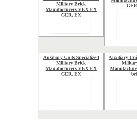
Manufactur
Military Brick
GER
Manufacturers VEX EX
GER, EX
Auxiliary Units Specialized
Auxiliary Uni
Military Brick
Militar
Manufacturers VEX EX
Manufactur
GER, EX
br