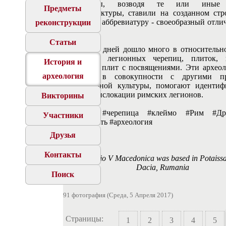
Легионеры, возводя те или иные 
Предметы
инфраструктуры, ставили на созданном стр
материале аббревиатуру - своеобразный отл
реконструкции
знак.
Статьи
До наших дней дошло много в относительн
состоянии легионных черепиц, плиток, 
История и
памятных плит с посвящениями. Эти археол
археология
находки, в совокупности с другими пр
материальной культуры, помогают идентиф
бывшие дислокации римских легионов.
Викторины
#кирпич #черепица #клеймо #Рим #Др
Участники
#античность #археология
Друзья
Контакты
L V M Legio V Macedonica was based in Potaissa
Dacia, Rumania
Поиск
91 фотография (Среда, 5 Апреля 2017)
Страницы:
1
2
3
4
5