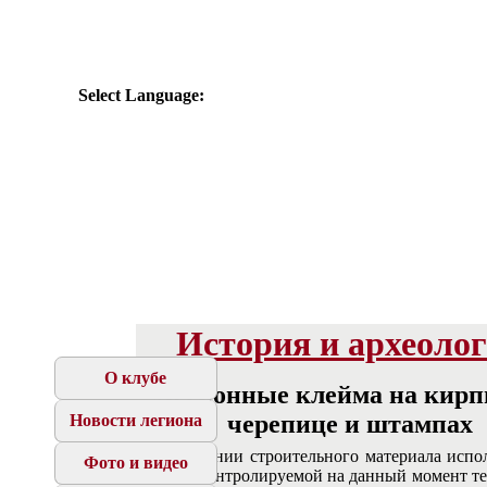
Select Language:
История и археоло
О клубе
Легионные клейма на кирп
черепице и штампах
Новости легиона
При создании строительного материала испо
Фото и видео
сырьё с контролируемой на данный момент т