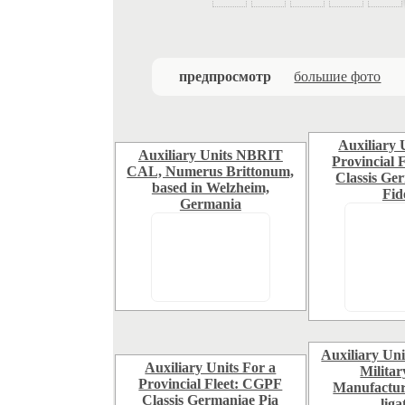
предпросмотр
большие фото
Auxiliary 
Auxiliary Units NBRIT
Provincial 
CAL, Numerus Brittonum,
Classis Ge
based in Welzheim,
Fide
Germania
Auxiliary Uni
Auxiliary Units For a
Militar
Provincial Fleet: CGPF
Manufactur
Classis Germaniae Pia
liga