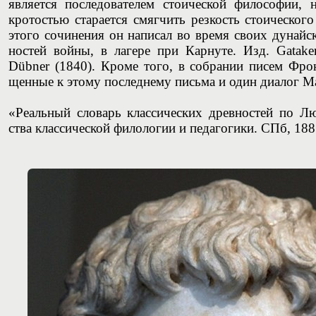
явля­ет­ся после­до­ва­те­лем сто­и­че­ской фило­со­фии
крото­стью ста­ра­ет­ся смяг­чить рез­кость сто­и­че­ско
это­го сочи­не­ния он напи­сал во вре­мя сво­их дунай­
но­стей вой­ны, в лаге­ре при Кар­ну­те. Изд. Gatake
Dübner (1840). Кро­ме того, в собра­нии писем Фрон­
щен­ные к это­му послед­не­му пись­ма и один диа­лог М
«Реаль­ный сло­варь клас­си­че­ских древ­но­стей по Л
ства клас­си­че­ской фило­ло­гии и педа­го­ги­ки. СПб, 188