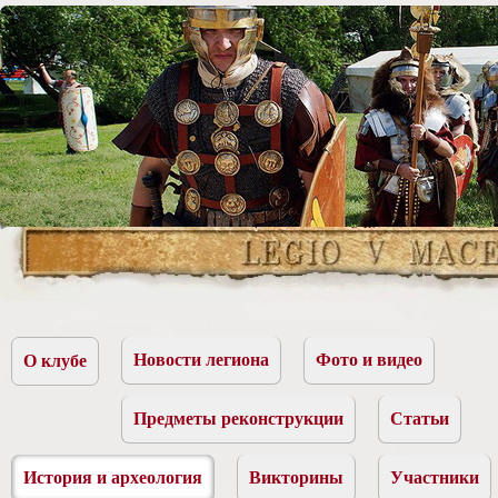
Новости легиона
Фото и видео
О клубе
Предметы реконструкции
Статьи
История и археология
Викторины
Участники