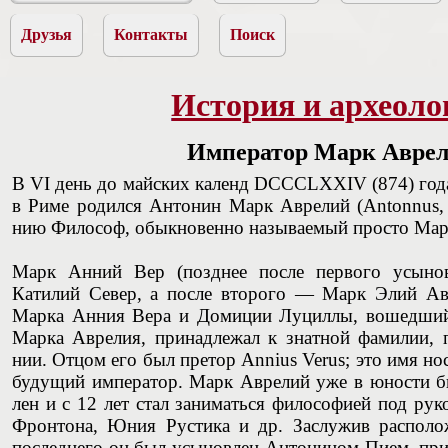
Друзья
Контакты
Поиск
История и археоло
Император Марк Авре
В VI день до майских календ DCCCLXXIV (874) года a.
в Риме родил­ся Антонин Марк Аврелий (Antonnus, M
нию Фило­соф, обык­но­вен­но назы­ва­е­мый про­сто Ма
Марк Анний Вер (позднее после первого усын
Катилий Север, а после второго — Марк Элий Ав
Марка Анния Вера и Домиции Луциллы, вошедший
Марка Аврелия, при­над­ле­жал к знат­ной фами­лии, п
нии. Отцом его был пре­тор Annius Verus; это имя носи
буду­щий импе­ра­тор. Марк Авре­лий уже в юно­сти был
лен и с 12 лет стал зани­мать­ся фило­со­фи­ей под руко
Фрон­то­на, Юния Русти­ка и др. Заслу­жив рас­по­ло­
послед­не­го он был усы­нов­лен Анто­ни­ном Пием, пр