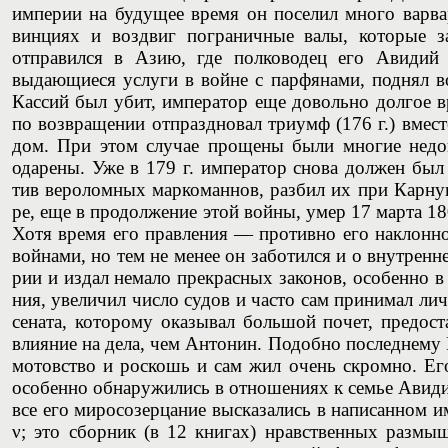
импе­рии на буду­щее вре­мя он посе­лил мно­го вар­ва
вин­ци­ях и воз­двиг погра­нич­ные валы, кото­рые з
отпра­вил­ся в Азию, где пол­ко­во­дец его Авидий 
выдаю­щи­е­ся услу­ги в войне с пар­фя­на­ми, под­нял в
Кас­сий был убит, импе­ра­тор еще доволь­но дол­гое вр
по воз­вра­ще­нии отпразд­но­вал три­умф (176 г.) вме­
дом. При этом слу­чае про­ще­ны были мно­гие недо­
ода­ре­ны. Уже в 179 г. импе­ра­тор сно­ва дол­жен бы
тив веро­лом­ных мар­ко­ман­нов, раз­бил их при Кар­нун
ре, еще в про­дол­же­ние этой вой­ны, умер 17 мар­та 180
Хотя вре­мя его прав­ле­ния — про­тив­но его наклон­
вой­на­ми, но тем не менее он забо­тил­ся и о внут­рен­не
рии и издал нема­ло пре­крас­ных зако­нов, осо­бен­но в на
ния, уве­ли­чил чис­ло судов и часто сам при­ни­мал лич­
сена­та, кото­ро­му ока­зы­вал боль­шой почет, пред­о­
вли­я­ние на дела, чем Анто­нин. Подоб­но послед­не­м
мотов­ст­во и рос­кошь и сам жил очень скром­но. Ег
осо­бен­но обна­ру­жи­лись в отно­ше­ни­ях к семье Авид
все его миро­со­зер­ца­ние выска­за­лись в напи­сан­ном 
ν; это сбор­ник (в 12 кни­гах) нрав­ст­вен­ных раз­мы