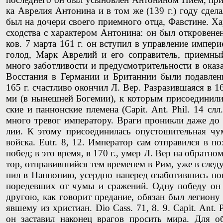
ка Авре­лия Анто­ни­на и в том же (139 г.) году сде­ла
был на доче­ри сво­е­го при­ем­но­го отца, Фав­стине. 
сход­ства с харак­те­ром Анто­ни­на: он был откро­ве­не
ков. 7 мар­та 161 г. он всту­пил в управ­ле­ние импе­ри
голод, Марк Авре­лий и его сопра­ви­тель, при­ем­ны
мно­го забот­ли­во­сти и пред­у­смот­ри­тель­но­сти в ок
Вос­ста­ния в Гер­ма­нии и Бри­тан­нии были подав­ле­н
165 г. счаст­ли­во окон­чил Л. Вер. Раз­ра­зив­ша­я­ся в 16
ми (в нынеш­ней Боге­мии), к кото­рым при­со­еди­ни­л
ские и пан­нон­ские пле­ме­на (Capit. Ant. Phil. 14 слл.
мно­го тре­вог импе­ра­то­ру. Вра­ги про­ник­ли даже д
лии. К это­му при­со­еди­ни­лась опу­сто­ши­тель­ная ч
вой­ска. Eutr. 8, 12. Импе­ра­тор сам отпра­вил­ся в п
побед; в это вре­мя, в 170 г., умер Л. Вер на обрат­но
тор, отпра­вив­ший­ся тем вре­ме­нем в Рим, уже в сле
пил в Пан­но­нию, усерд­но напе­ред оза­бо­тив­шись поп
поредев­ших от чумы и сра­же­ний. Одну победу он 
дру­гою, как гово­рит пред­а­ние, обя­зан был леги­о­ну 
яв­ше­му из хри­сти­ан. Dio Cass. 71, 8. 9. Capit. Ant.
он заста­вил нако­нец вра­гов про­сить мира. Для обес