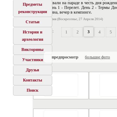
Рима побывали на параде в честь дня рожден
Предметы
города) День 1 - Перелет. День 2 - Термы Ди
реконструкции
форум Траяна, вечер в кемпинге.
101 фотография (Воскресенье, 27 Апреля 2014)
Статьи
Страницы:
3
История и
1
2
4
5
археология
7
Викторины
предпросмотр
большие фото
Участники
Друзья
Контакты
Поиск