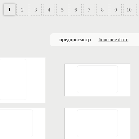
1
2
3
4
5
6
7
8
9
10
предпросмотр
большие фото