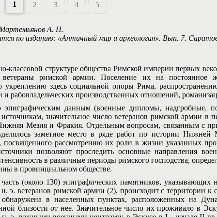
1
2
3
4
5
 Мартемьянов А. П.
ится по изданию: «Античный мир и археология». Вып. 7. Саратов
классовой структуре общества Римской империи первых веков 
 ветераны римской армии. Поселение их на постоянное ж
о укреплению здесь социальной опоры Рима, распространени
и и рабовладельческих производственных отношений, романизац
графическим данным (военные дипломы, надгробные, пос
источникам, значительное число ветеранов римской армии в пе
ижняя Мезия и Фракия. Отдельным вопросам, связанным с пр
уделялось заметное место в ряде работ по истории Нижней 
, посвященного рассмотрению их роли в жизни указанных пров
сточники позволяют проследить основные направления во
нтенсивность в различные периоды римского господства, опреде
оины в провинциальном обществе.
ть (около 130) эпиграфических памятников, указывающих на
н. э. ветеранов римской армии (2), происходит с территории к 
 обнаружена в населенных пунктах, расположенных на Ду
нной близости от нее. Значительное число их проживало в Эс
н. э. важными военными центрами: в Эскусе в I - начале II вв.