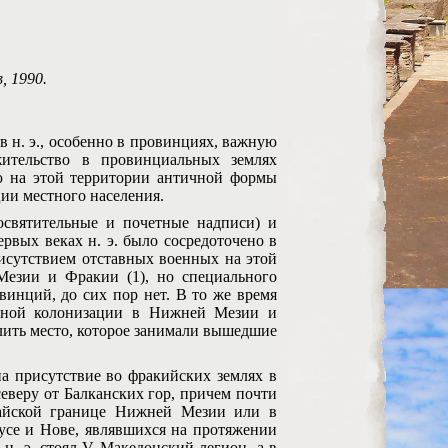
, 1990.
н. э., особенно в провинциях, важную
ительство в провинциальных землях
ю на этой территории античной формы
ии местного населения.
вятительные и почетные надписи) и
рвых веках н. э. было сосредоточено в
исутствием отставных военных на этой
Мезии и Фракии (1), но специального
инций, до сих пор нет. В то же время
енной колонизации в Нижней Мезии и
лить место, которое занимали вышедшие
 присутствие во фракийских землях в
северу от Балканских гор, причем почти
найской границе Нижней Мезии или в
кусе и Нове, являвшихся на протяжении
 н. э. стоял V Македонский легион, а в