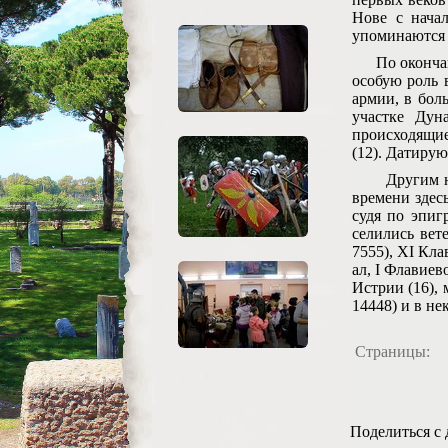
Нове с начал
упоминаются 
По окончании
особую роль 
армии, в бол
участке Дун
происходящие
(12). Датируют
Другим напр
времени здес
судя по эпиг
селились вет
7555), XI Кла
ал, I Флавиев
Истрии (16), 
14448) и в н
Страницы:
Поделиться с 