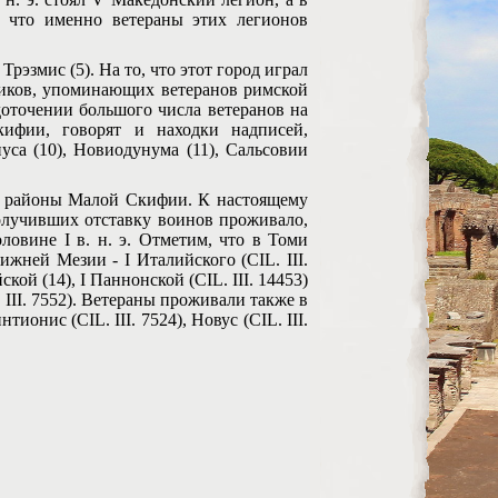
о, что именно ветераны этих легионов
змис (5). На то, что этот город играл
тников, упоминающих ветеранов римской
доточении большого числа ветеранов на
ифии, говорят и находки надписей,
уса (10), Новиодунума (11), Сальсовии
районы Малой Скифии. К настоящему
олучивших отставку воинов проживало,
ловине I в. н. э. Отметим, что в Томи
жней Мезии - I Италийского (CIL. III.
ской (14), I Паннонской (CIL. III. 14453)
 III. 7552). Ветераны проживали также в
онис (CIL. III. 7524), Новус (CIL. III.