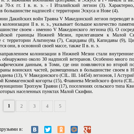
а 70-х гг. I в. н. э. - I Италийский легион (3). Характерн
в большинстве надписей с территории Эскуса и Нове (4).
 Дакийских войн Траяна V Македонский легион переводят в Трэ
в колонизации II в. н. э., указывает большое количество памя
ьшинстве своем - именно V Македонского легиона (6). О сосре
айской границы Нижней Мезии, прилегавшем к Малой Ск
 с территории Альтинума (7), Сацидавы (8), Капидавы (9), Ци
ся они, в основной своей массе, также II в. н. э.
авлением колонизации в Нижней Мезии стали внутренние 
ь обнаружено около 30 надписей ветеранов. Особенно много п
рафическим данным, в Томи, где они появляются во второй по
ераны воинских частей, размещенных в большинстве своем в Ни
вдиева (13), V Македонского (CIL. III. 14454) легионов, I Астурий
ой Коммагенской когорты (15), Флавиева Мезийского флота (CIL.
муниципии Тропэум Траяни (17), поселениях сельского типа Квинти
екоторых населенных пунктах Малой Скифии.
1
2
3
4
5
друзьями в: